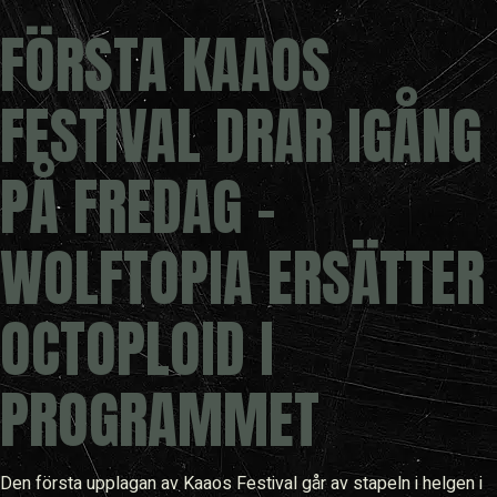
FÖRSTA KAAOS
FESTIVAL DRAR IGÅNG
PÅ FREDAG –
WOLFTOPIA ERSÄTTER
OCTOPLOID I
PROGRAMMET
Den första upplagan av Kaaos Festival går av stapeln i helgen i