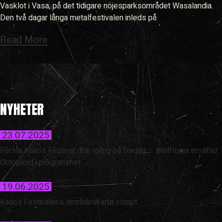
Vasklot i Vasa, på det tidigare nöjesparksområdet Wasalandia.
Den två dagar långa metalfestivalen inleds på
Read More
NYHETER
23.07.2025
Första Kaaos Festival drar igång på fredag – Wolftopia ersätter
Octoploid i programmet
19.06.2025
Kaaos Festivalens områdeskarta släppt