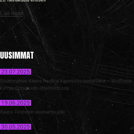
26. heinäkuuta entisell
Lue lisää
UUSIMMAT
23.07.2025
Ensimmäinen Kaaos Festival käynnistyy perjantaina – Wolftopia
korvaa Octoploidin ohjelmistossa
19.06.2025
Kaaos Festivalin aluekartta julki
30.05.2025