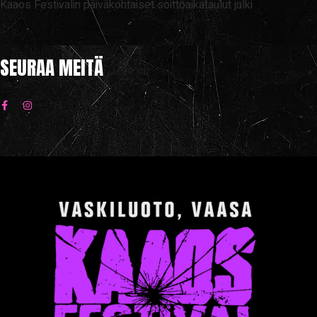
Kaaos Festivalin päiväkohtaiset soittoaikataulut julki
SEURAA MEITÄ