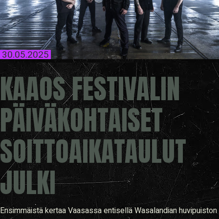
30.05.2025
KAAOS FESTIVALIN
PÄIVÄKOHTAISET
SOITTOAIKATAULUT
JULKI
Ensimmäistä kertaa Vaasassa entisellä Wasalandian huvipuiston