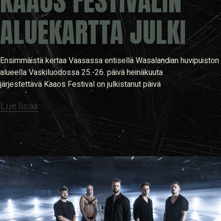
KAAOS FESTIVALIN
ALUEKARTTA JULKI
Ensimmäistä kertaa Vaasassa entisellä Wasalandian huvipuiston
alueella Vaskiluodossa 25.-26. päivä heinäkuuta
järjestettävä Kaaos Festival on julkistanut päivä
Lue lisää