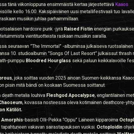
ssa tänä viikonloppuna ensimmäistä kertaa järjestettävä
Kaaos
eisölle kello 16.00. Kaksipäiväinen uusi metallifestivaali tuo laval
 raskaan musiikin juhlaa parhaimmillaan.
ruotsalaisen hardcore punk -jyrä
Raised Fistin
energian purkaukse
tetuimmista vientituotteista raskaan musiikin saralla.
uussa seuraavan ”The Immortal” -albuminsa julkaiseva ruotsalaine
ansa 10. studioalbumin ”Songs Of Last Resort” julkaissut thrash 
death-pumppu
Bloodred Hourglass
sekä paluun keikkalavoille fes
prous
, joka soittaa vuoden 2025 ainoan Suomen-keikkansa Kaaos
on pisin mitä bändi on koskaan Suomessa soittanut.
ta death metalia louhiva
Fleshgod Apocalypse
, englantilainen me
Chaoseum
, kovassa nosteessa oleva kotimainen deathcore-yht
n Kätilöt.
ä
Amorphis
-basisti Olli-Pekka ”Oppu” Laineen kipparoima
Octopl
ssä tapahtuneen vakavan sairastapauksen vuoksi.
Octoploidin
ohje