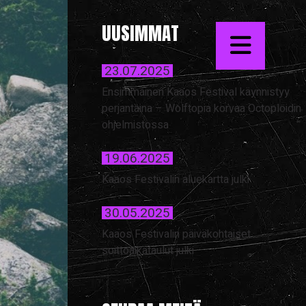
UUSIMMAT
23.07.2025
Ensimmäinen Kaaos Festival käynnistyy
perjantaina – Wolftopia korvaa Octoploidin
ohjelmistossa
19.06.2025
Kaaos Festivalin aluekartta julki
30.05.2025
Kaaos Festivalin päiväkohtaiset
soittoaikataulut julki