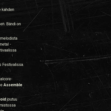
le kahden
en. Bändi on
n melodista
metal -
tivaalissa
 Festivalissa.
talcore-
ye
Assemble
oid
joutuu
lmistossa