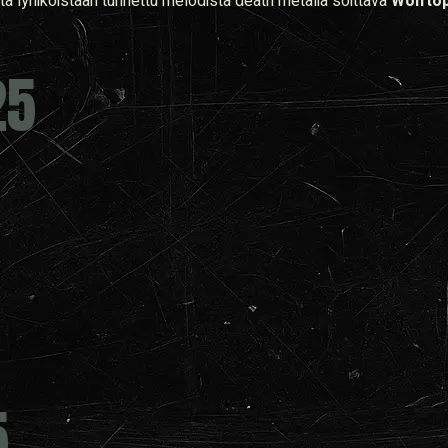
ta lyriikoistaan tunnettu melodista death metalia soittava
Wolftop
25
5