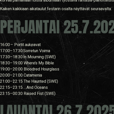
korvaa parhaillaan toista albumiaan työstävä fantasia-painotteisis
Kaiken kaikkiaan aikataulut festarin osalta näyttävät seuraavalta:
PERJANTAI 25.7.20
16:00 – Portit aukeavat
17:00–17:30 Sorretun Voima
17:30–18:30 In Mourning (SWE)
18:30–19:00 Where’s My Bible
19:00–20:00 Bloodred Hourglass
20:00–21:00 Catamenia
21:00–22:15 The Haunted (SWE)
22:15–23:15 ….And Oceans
23:15–00:30 Raised Fist (SWE)
LAUANTAI 26.7.202