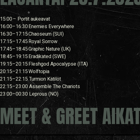
15:00 – Portit aukeavat
16:00–16:30 Enemies Everywhere
16:30–17:15 Chaoseum (SUI)
17:15–17:45 Royal Sorrow
17:45–18:45 Graphic Nature (UK)
18:45–19:15 Eradikated (SWE)
19:15–20:15 Fleshgod Apocalypse (ITA)
20:15–21:15 Wolftopia
21:15–22:15 Turmion Kätilöt
22:15–23:00 Assemble The Chariots
23:00–00:30 Leprous (NO)
MEET & GREET AIKA