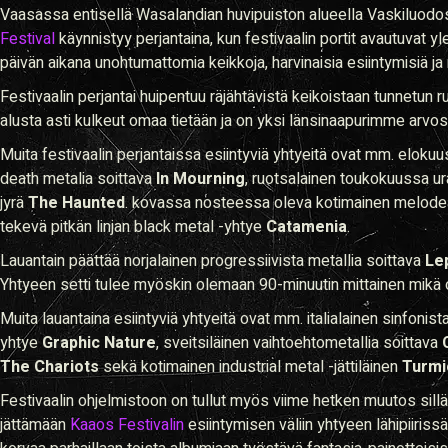
Vaasassa entisellä Wasalandian huvipuiston alueella Vaskiluodo
Festival
käynnistyy perjantaina, kun festivaalin portit avautuvat yl
päivän aikana unohtumattomia keikkoja, harvinaisia esiintymisiä ja
Festivaalin perjantai huipentuu räjähtävistä keikoistaan tunnetun 
alusta asti kulkeut omaa tietään ja on yksi länsinaapurimme arvos
Muita festivaalin perjantaissa esiintyviä yhtyeitä ovat mm. elok
death metalia soittava
In Mourning
, ruotsalainen toukokuussa ur
jyrä
The Haunted
. kovassa nosteessa oleva kotimainen melo
tekevä pitkän linjan black metal -yhtye
Catamenia
.
Lauantain päättää norjalainen progressiivista metallia soittava
Le
Yhtyeen setti tulee myöskin olemaan 90-minuutin mittainen mikä 
Muita lauantaina esiintyviä yhtyeitä ovat mm. italialainen sinfonis
yhtye
Graphic Nature
, sveitsiläinen vaihtoehtometallia soittava
The Chariots
sekä kotimainen industrial metal -jättiläinen
Turmio
Festivaalin ohjelmistoon on tullut myös viime hetken muutos sill
jättämään
Kaaos Festivalin
esiintymisen väliin yhtyeen lähipiiri