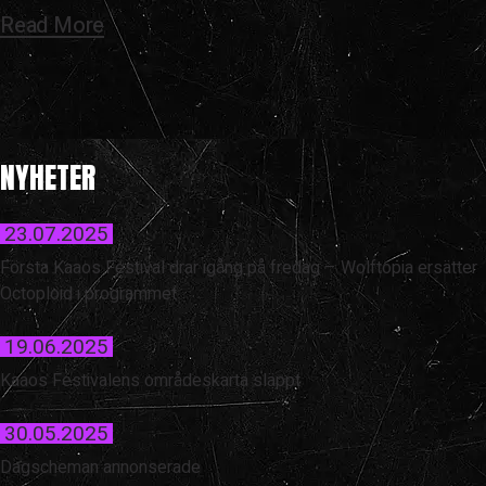
Read More
NYHETER
23.07.2025
Första Kaaos Festival drar igång på fredag – Wolftopia ersätter
Octoploid i programmet
19.06.2025
Kaaos Festivalens områdeskarta släppt
30.05.2025
Dagscheman annonserade